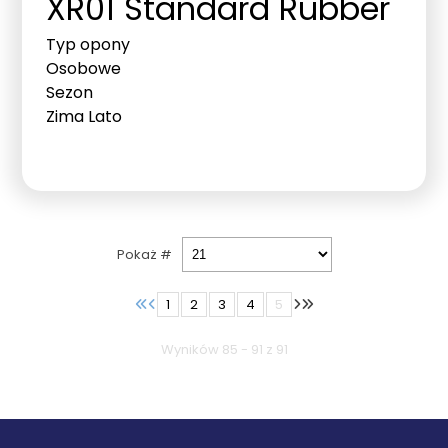
XR01 Standard Rubber
Typ opony
Osobowe
Sezon
Zima
Lato
Pokaż #
1
2
3
4
5
Wyników 85 - 91 z 91