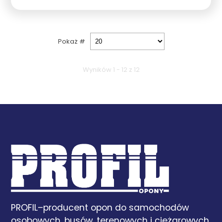
Pokaż #
Wyników 1 - 12 z 12
PROFIL–producent opon do samochodów
osobowych, busów, terenowych i ciężarowych.