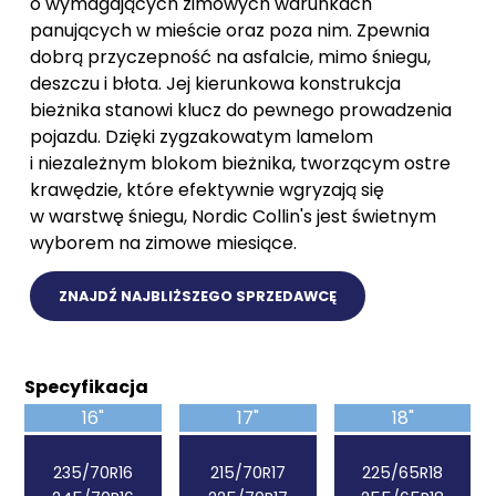
o wymagających zimowych warunkach
panujących w mieście oraz poza nim. Zpewnia
dobrą przyczepność na asfalcie, mimo śniegu,
deszczu i błota. Jej kierunkowa konstrukcja
bieżnika stanowi klucz do pewnego prowadzenia
pojazdu. Dzięki zygzakowatym lamelom
i niezależnym blokom bieżnika, tworzącym ostre
krawędzie, które efektywnie wgryzają się
w warstwę śniegu, Nordic Collin's jest świetnym
wyborem na zimowe miesiące.
ZNAJDŹ NAJBLIŻSZEGO SPRZEDAWCĘ
Specyfikacja
16"
17"
18"
235/70R16
215/70R17
225/65R18