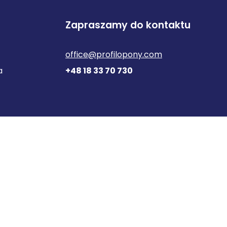
Zapraszamy do kontaktu
office@profilopony.com
a
+48 18 33 70 730
© 2025 Profil Opony
 Korzystanie ze Strony bez zmiany ustawień dla plików