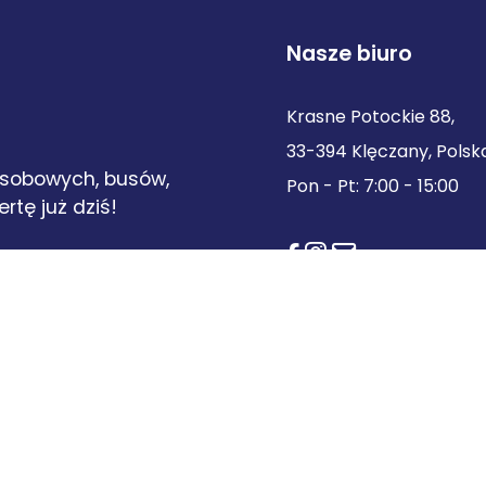
Nasze biuro
Krasne Potockie 88,
33-394 Klęczany, Polsk
sobowych, busów,
Pon - Pt: 7:00 - 15:00
rtę już dziś!
i
jących dane użytkownika.
dłowego działania strony w tym do celów statystycznych.