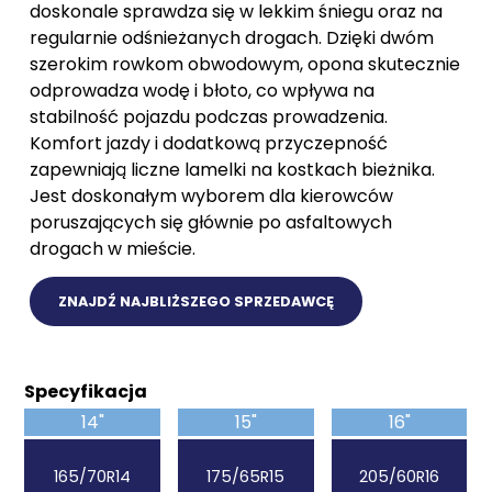
doskonale sprawdza się w lekkim śniegu oraz na
regularnie odśnieżanych drogach. Dzięki dwóm
szerokim rowkom obwodowym, opona skutecznie
odprowadza wodę i błoto, co wpływa na
stabilność pojazdu podczas prowadzenia.
Komfort jazdy i dodatkową przyczepność
zapewniają liczne lamelki na kostkach bieżnika.
Jest doskonałym wyborem dla kierowców
poruszających się głównie po asfaltowych
drogach w mieście.
ZNAJDŹ NAJBLIŻSZEGO SPRZEDAWCĘ
Specyfikacja
14"
15"
16"
165/70R14
175/65R15
205/60R16