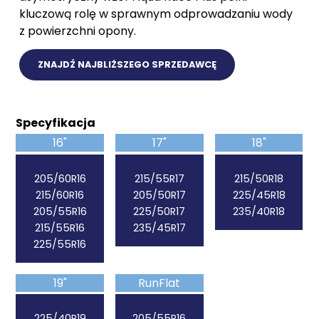
kluczową rolę w sprawnym odprowadzaniu wody
z powierzchni opony.
ZNAJDŹ NAJBLIŻSZEGO SPRZEDAWCĘ
Specyfikacja
16"
17"
18"
205/60R16
215/55R17
215/50R18
215/60R16
205/50R17
225/45R18
205/55R16
225/50R17
235/40R18
215/55R16
235/45R17
225/55R16
19"
RunFlat
225/40R19
205/55R16