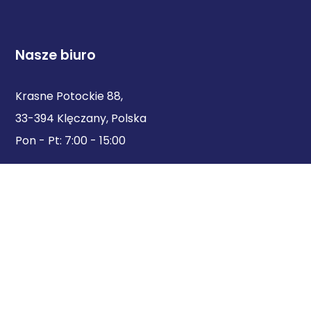
Nasze biuro
Krasne Potockie 88,
33-394 Klęczany, Polska
Pon - Pt: 7:00 - 15:00
Zapraszamy do kontaktu
office@profilopony.com
+48 18 33 70 730