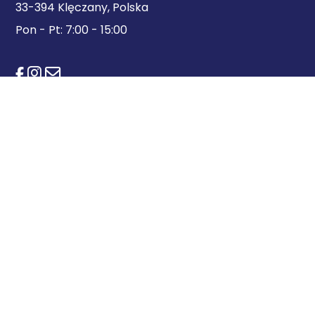
33-394 Klęczany, Polska
Pon - Pt: 7:00 - 15:00
Zapraszamy do kontaktu
office@profilopony.com
+48 18 33 70 730
Polityka plików cookies
Skontaktuj się z nami
© 2025 Profil Opony
Korzystamy z plików cookies