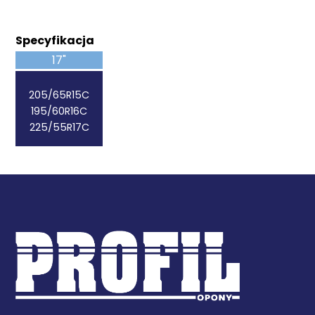
Specyfikacja
17"
205/65R15C
195/60R16C
225/55R17C